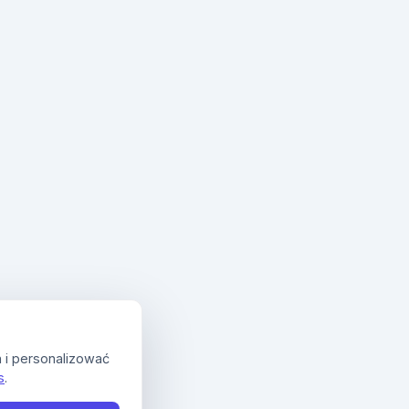
 i personalizować
s
.