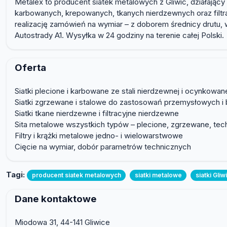
Metalex to producent siatek metalowych z Gliwic, działający 
karbowanych, krepowanych, tkanych nierdzewnych oraz filtr
realizację zamówień na wymiar – z doborem średnicy drutu, 
Autostrady A1. Wysyłka w 24 godziny na terenie całej Polski.
Oferta
Siatki plecione i karbowane ze stali nierdzewnej i ocynkowan
Siatki zgrzewane i stalowe do zastosowań przemysłowych i
Siatki tkane nierdzewne i filtracyjne nierdzewne
Sita metalowe wszystkich typów – plecione, zgrzewane, tec
Filtry i krążki metalowe jedno- i wielowarstwowe
Cięcie na wymiar, dobór parametrów technicznych
Tagi:
producent siatek metalowych
siatki metalowe
siatki Gliw
Dane kontaktowe
Miodowa 31, 44-141 Gliwice