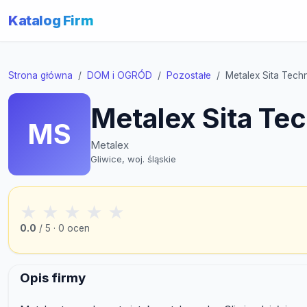
Katalog Firm
Strona główna
DOM i OGRÓD
Pozostałe
Metalex Sita Tech
Metalex Sita Te
MS
Metalex
Gliwice, woj. śląskie
★
★
★
★
★
0.0
/ 5 · 0 ocen
Opis firmy