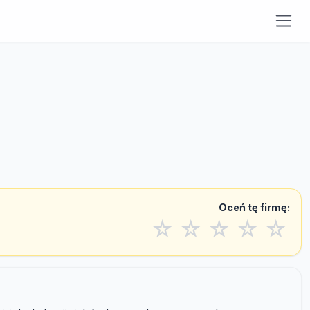
Oceń tę firmę:
☆
☆
☆
☆
☆