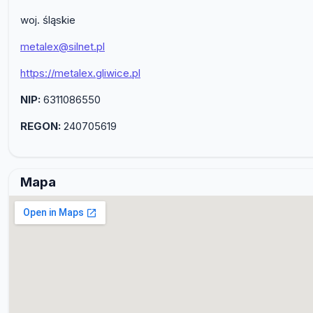
woj. śląskie
metalex@silnet.pl
https://metalex.gliwice.pl
NIP:
6311086550
REGON:
240705619
Mapa