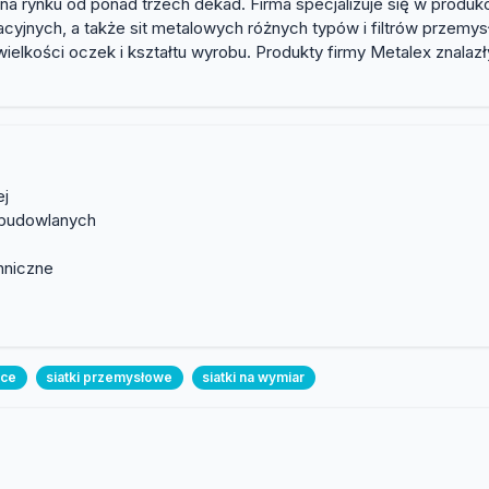
na rynku od ponad trzech dekad. Firma specjalizuje się w produkcj
acyjnych, a także sit metalowych różnych typów i filtrów prze
wielkości oczek i kształtu wyrobu. Produkty firmy Metalex znala
ej
 budowlanych
hniczne
ice
siatki przemysłowe
siatki na wymiar