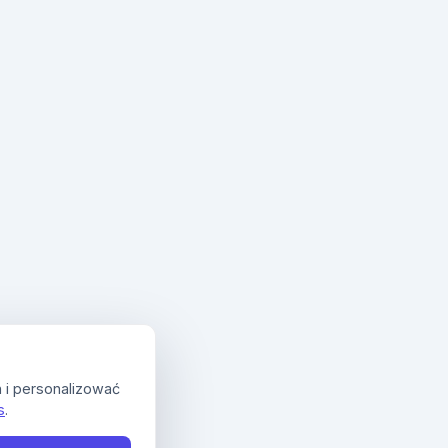
 i personalizować
s
.