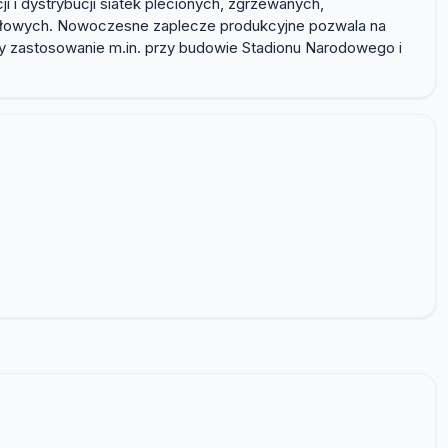
i i dystrybucji siatek plecionych, zgrzewanych,
mysłowych. Nowoczesne zaplecze produkcyjne pozwala na
zły zastosowanie m.in. przy budowie Stadionu Narodowego i