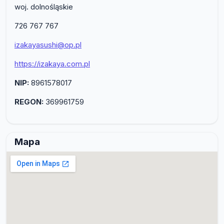
woj. dolnośląskie
726 767 767
izakayasushi@op.pl
https://izakaya.com.pl
NIP:
8961578017
REGON:
369961759
Mapa