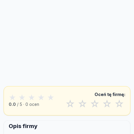
Oceń tę firmę:
★
★
★
★
★
☆
☆
☆
☆
☆
0.0
/ 5 · 0 ocen
Opis firmy