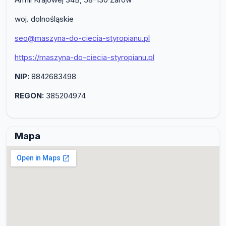
woj. dolnośląskie
seo@maszyna-do-ciecia-styropianu.pl
https://maszyna-do-ciecia-styropianu.pl
NIP:
8842683498
REGON:
385204974
Mapa