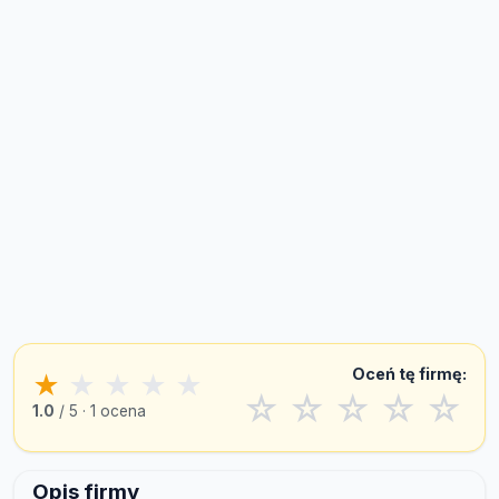
Oceń tę firmę:
★
★
★
★
★
☆
☆
☆
☆
☆
1.0
/ 5 · 1 ocena
Opis firmy