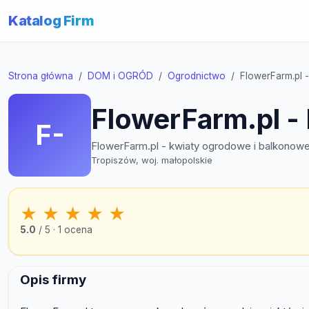
Katalog Firm
Strona główna
DOM i OGRÓD
Ogrodnictwo
FlowerFarm.pl 
FlowerFarm.pl -
F-
FlowerFarm.pl - kwiaty ogrodowe i balkonow
Tropiszów, woj. małopolskie
★
★
★
★
★
5.0
/ 5 · 1 ocena
Opis firmy