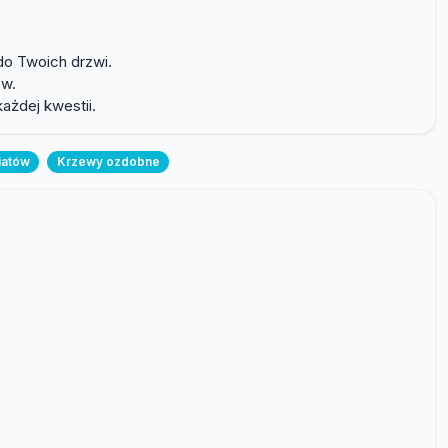
do Twoich drzwi.
ów.
żdej kwestii.
iatów
Krzewy ozdobne