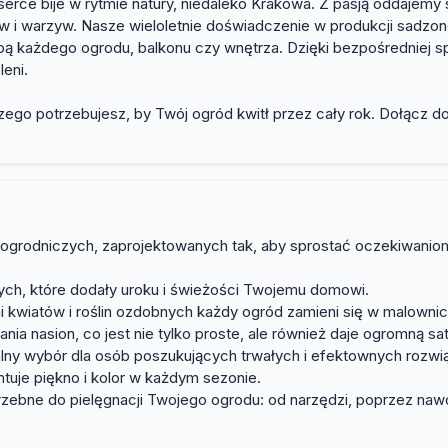
erce bije w rytmie natury, niedaleko Krakowa. Z pasją oddajemy s
ów i warzyw. Nasze wieloletnie doświadczenie w produkcji sadzo
obą każdego ogrodu, balkonu czy wnętrza. Dzięki bezpośredniej s
leni.
ego potrzebujesz, by Twój ogród kwitł przez cały rok. Dołącz do
w ogrodniczych, zaprojektowanych tak, aby sprostać oczekiwani
wych, które dodały uroku i świeżości Twojemu domowi.
 kwiatów i roślin ozdobnych każdy ogród zamieni się w malownic
ia nasion, co jest nie tylko proste, ale również daje ogromną 
ealny wybór dla osób poszukujących trwałych i efektownych rozw
tuje piękno i kolor w każdym sezonie.
trzebne do pielęgnacji Twojego ogrodu: od narzędzi, poprzez naw