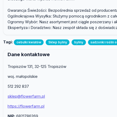
Gwarancja Świeżości: Bezpośrednia sprzedaż od producenta 
Ogólnokrajowa Wysyłka: Służymy pomocą ogrodnikom z całeg
Ogromny Wybór: Nasz asortyment jest ciągle poszerzany i ak
Ekspertyza i Doradztwo: Nasz zespół składa się z doświad
Tagi:
cebulki kwiatów
Sklep byliny
byliny
sadzonki roślin
Dane kontaktowe
Tropiszów 131, 32-125 Tropiszów
woj. małopolskie
512 292 837
sklep@flowerfarm.pl
https://flowerfarm.pl
NIP:
6821786269