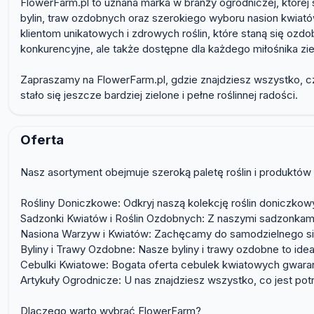
FlowerFarm.pl to uznana marka w branży ogrodniczej, której s
bylin, traw ozdobnych oraz szerokiego wyboru nasion kwiat
klientom unikatowych i zdrowych roślin, które staną się ozd
konkurencyjne, ale także dostępne dla każdego miłośnika zie
Zapraszamy na FlowerFarm.pl, gdzie znajdziesz wszystko, cz
stało się jeszcze bardziej zielone i pełne roślinnej radości.
Oferta
Nasz asortyment obejmuje szeroką paletę roślin i produktó
Rośliny Doniczkowe: Odkryj naszą kolekcję roślin doniczko
Sadzonki Kwiatów i Roślin Ozdobnych: Z naszymi sadzonkami
Nasiona Warzyw i Kwiatów: Zachęcamy do samodzielnego sian
Byliny i Trawy Ozdobne: Nasze byliny i trawy ozdobne to id
Cebulki Kwiatowe: Bogata oferta cebulek kwiatowych gwaran
Artykuły Ogrodnicze: U nas znajdziesz wszystko, co jest po
Dlaczego warto wybrać FlowerFarm?