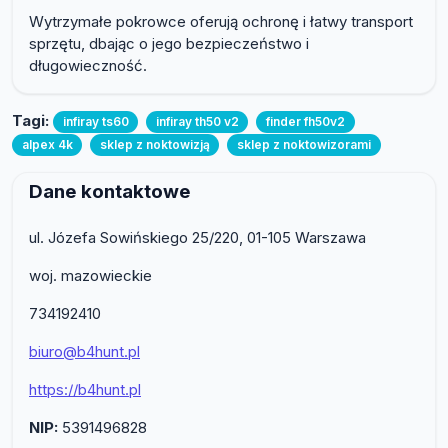
Wytrzymałe pokrowce oferują ochronę i łatwy transport
sprzętu, dbając o jego bezpieczeństwo i
długowieczność.
Tagi:
infiray ts60
infiray th50 v2
finder fh50v2
alpex 4k
sklep z noktowizją
sklep z noktowizorami
Dane kontaktowe
ul. Józefa Sowińskiego 25/220, 01-105 Warszawa
woj. mazowieckie
734192410
biuro@b4hunt.pl
https://b4hunt.pl
NIP:
5391496828